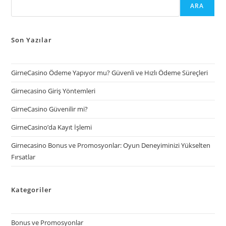
ARA
Son Yazılar
GirneCasino Ödeme Yapıyor mu? Güvenli ve Hızlı Ödeme Süreçleri
Girnecasino Giriş Yöntemleri
GirneCasino Güvenilir mi?
GirneCasino’da Kayıt İşlemi
Girnecasino Bonus ve Promosyonlar: Oyun Deneyiminizi Yükselten
Fırsatlar
Kategoriler
Bonus ve Promosyonlar